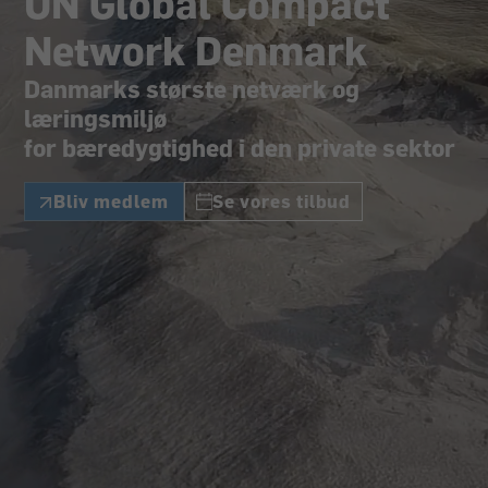
UN Global Compact
Network Denmark
Danmarks største netværk og
læringsmiljø
for bæredygtighed i den private sektor
Bliv medlem
Se vores tilbud