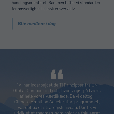
handlingsorienteret. Sammen løfter vi standarden
for ansvarlighed i dansk erhvervsliv.
Bliv medlem i dag
"For mig var det et naturligt valg at engagere
mig i UN Global Compact. I en verden præget
af kriser – fra Gaza til Ukraine – er det
tydeligt, at vi har brug for stærke globale
institutioner, der kan sætte retningen for en
mere bæredygtig og retfærdig fremtid. FN og