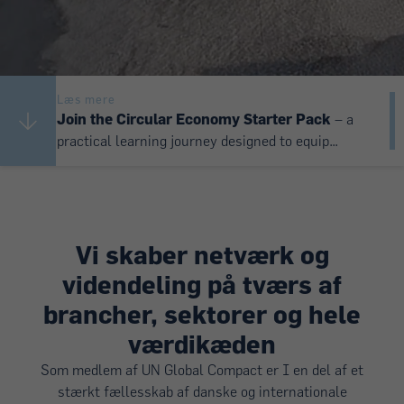
Læs mere
Join the Circular Economy Starter Pack
– a
practical learning journey designed to equip
businesses with foundational circular economy
knowledge, concrete tools, and the confidence to
Læs mere
move circularity from ambition to action.
Join the Circular Economy Starter Pack
– a
practical learning journey designed to equip
Vi skaber netværk og
businesses with foundational circular economy
knowledge, concrete tools, and the confidence to
videndeling på tværs af
Læs mere
move circularity from ambition to action.
Join the Circular Economy Starter Pack
– a
brancher, sektorer og hele
practical learning journey designed to equip
værdikæden
businesses with foundational circular economy
knowledge, concrete tools, and the confidence to
Som medlem af UN Global Compact er I en del af et
move circularity from ambition to action.
stærkt fællesskab af danske og internationale