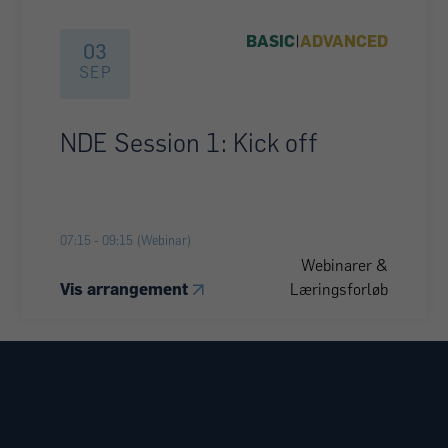
BASIC
|
ADVANCED
03
SEP
NDE Session 1: Kick off
07:15
-
09:15
(Webinar)
Webinarer &
Vis arrangement
Læringsforløb